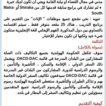
مدني في مجال القضاء أو نيابة العامة ويجي أن تكون لديك خبرة
♦ لم تشارك في برامج سابقة قدمتها كل من Shiraka أو Matra-
South
تنويه : نحن نشجع جميع موظفات ” الإناث” من التقديم على
برنامج التدريب , هناك 25 مقعد متوفر فقط , سيتم اقتسامه
بالتساوي بين دول المذكورة. الفهم الإيجابي للغة الإنجليزية ستكون
شيء جيد ولكنها لن تكون معيار للإختيار.
التكلفة
(ممولة بالكامل)
سوف تتكفل الحكومة الهولندية بجميع التكاليف ذات الصلة
للمشاركين من البلدان المدرجة في قائمة OACD-DAC. ويشمل
ذلك السفر الدولي ، الإقامة والسكن ، التأشيرة والتأمين ،
والرسوم الدراسية للدورة. المشاركون من البلدان غير المدرجة
في قائمة OACD-DAC سيدفعون تكاليف السفر الدولية الخاصة
بهم و تذاكر الطيران والتأشيرة. ستغطي الحكومة الهولندية رسوم
الإقامة والسكن والتأمين والرسوم الدراسية. جميع المتقدمين
مسؤولين عن تنظيم وتكاليف السفر إلى المطار في بلده.
كيفية التقديم