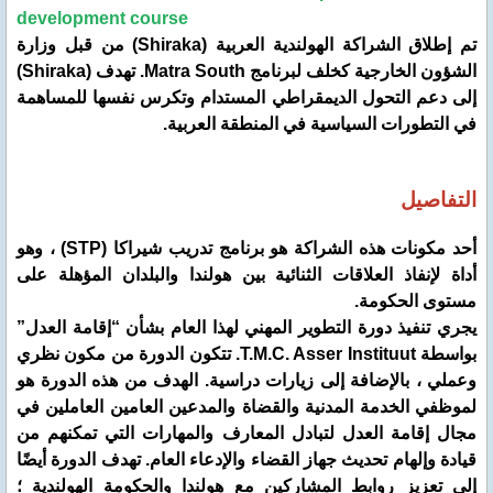
development course
تم إطلاق الشراكة الهولندية العربية (Shiraka) من قبل وزارة
الشؤون الخارجية كخلف لبرنامج Matra South. تهدف (Shiraka)
إلى دعم التحول الديمقراطي المستدام وتكرس نفسها للمساهمة
في التطورات السياسية في المنطقة العربية.
التفاصيل
أحد مكونات هذه الشراكة هو برنامج تدريب شيراكا (STP) ، وهو
أداة لإنفاذ العلاقات الثنائية بين هولندا والبلدان المؤهلة على
مستوى الحكومة.
يجري تنفيذ دورة التطوير المهني لهذا العام بشأن “إقامة العدل”
بواسطة T.M.C. Asser Instituut. تتكون الدورة من مكون نظري
وعملي ، بالإضافة إلى زيارات دراسية. الهدف من هذه الدورة هو
لموظفي الخدمة المدنية والقضاة والمدعين العامين العاملين في
مجال إقامة العدل لتبادل المعارف والمهارات التي تمكنهم من
قيادة وإلهام تحديث جهاز القضاء والإدعاء العام. تهدف الدورة أيضًا
إلى تعزيز روابط المشاركين مع هولندا والحكومة الهولندية ؛