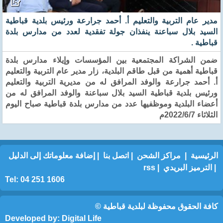
مدير عام التربية والتعليم أ. أحمد جرارعة ورئيس بلدية قباطية
السيد بلال سباعنة ينفذان جولة تفقدية لعدد من مدارس بلدة
قباطية .
ضمن الشراكة المجتمعية بين المؤسسات وإيلاء مدارس بلدة
قباطية أهمية من قبل طاقم البلدية، زار مدير عام التربية والتعليم
أ. أحمد جرارعة والوفد المرافق له من مديرية التربية والتعليم
ورئيس بلدية قباطية السيد بلال سباعنة والوفد المرافق له من
أعضاء البلدية وموظفيها عدد من مدارس بلدة قباطية صباح اليوم
الثلاثاء 2022/6/7م
الرئيسية
|
مراكز الشحن
|
اتصل بنا
|
إضافة معلوماتك إلى الدليل
|
الترميز البريدي
|
rss
Tel: 04 251 1606
كافة الحقوق محفوظة لبلدية قباطية ©
Developed by:
Digital Life