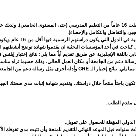
حاصل على درجة البكالوريوس أو ما يعادلها، وأكملت 16 عاماً من التعليم المدرسي (حتى المستوى الجامعي). و
لجبر، والتفاضل والتكامل والإحصاء).
ملاحظة: للمتقدمين الذين أكملوا دراساتهم الجامعية في الدول ال
إظهار مهاراتك اللفظية والكمية من خلال تقديم أياً مما يلي: نتائج إختبار الـ GRE وأدلة أخرى مثل رسالة
كون باحثاً منتجاً خلال دراستك، وتقديم شهادة إثبات مدى صحتك الجي
 الدولي المؤهلة للحصول على تمويل.
اث سنوات قبل الموعد النهائي للتقديم للمنحة وأن تثبت مدى تفوقك الأ