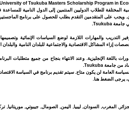
المنح الدراسية المختلفة للطلاب الدوليين المنتمين إلى الدول النامية للمساعد
 Tsukuba.
ير التدريب والمهارات اللازمة لوضع السياسات الإنمائية وتصميمها و
خصصات إزاء المشاكل الاقتصادية والاجتماعية للبلدان النامية والبلدان ا
رات باللغة الإنجليزية. وعند الانتهاء بنجاح من جميع متطلبات البرن
امعة Tsukuba.
، يرجى الضغط هنا.
ئر, المغرب, السودان, ليبيا, اليمن, الصومال, جيبوتي, موريتانيا, تركي