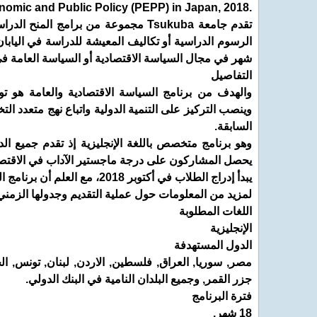
.University of Tsukuba Masters Scholarship Program in Economic and Public Policy (PEPP) in Japan, 2018
تقدم جامعة Tsukuba مجموعة من برامج 
شهر في مجال السياسة الاقتصادية أو السياسة العامة في جامعة
التفاصيل
والهدف من برنامج السياسة الاقتصادية والعامة هو توف
وينصب التركيز على التنمية الدولية واتباع نهج متعدد الت
السابقة.
وهو برنامج متخصص باللغة الإنجليزية إذ تقدم جميع الدو
يحصل المشاركون على درجة ماجستير الآداب في الاقتصاد من ج
يبدأ إدراج الطلاب في أكتوبر 2018، مع العلم أن برنامج السياسة العامة لن يكون متاح. سيتم تقديم برنامج في السياسة الاقتصادية فقط.
لمزيد من المعلومات حول عملية التقديم وجدولها الزمني
اللغات المطلوبة
الإنجليزية
الدول المستهدفة
مصر, سوريا, العراق, فلسطين, الاردن, لبنان, تونس, الجزا
جزر القمر, وجميع البلدان النامية في البنك الدولي.
فترة البرنامج
18 شهر.