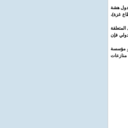
كدول هشة
اع غزة)،
المتعلقة
لدولي فإن
أو مؤسسة
 منازعات