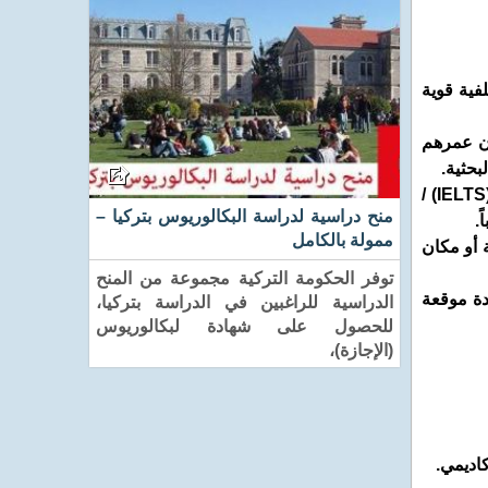
لديك خلفية قوية
تي يكون دراستهم الرسمية فيها أقل من 16 عام ويكون عمرهم
إثبات الكفاءة في مهارات التواصل الشفوي والكتابي باللغة الإنجليزية عن طريق تقديم أياً مما يلي: نتائج إختبار إيلتس (IELTS) /
منح دراسية لدراسة البكالوريوس بتركيا –
ممولة بالكامل
 دعم من الجامعة أو مكان
توفر الحكومة التركية مجموعة من المنح
دة موقعة
الدراسية للراغبين في الدراسة بتركيا،
للحصول على شهادة لبكالوريوس
(الإجازة)،
كاديمي.