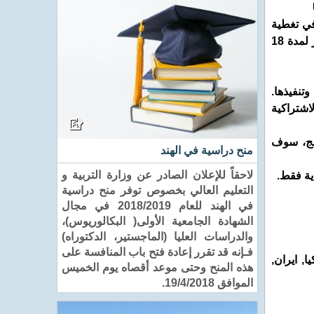
ة في تغطية
الرسوم الدراسية أو تكاليف المعيشة للدراسة في اليابان. ويجب على المتقدمين التقدم بطلب للحصول على برنامج الماجستير لمدة 18
تنفيذها.
لاشتراكية
امج، سوف
منح دراسية في الهند
لاحقاً للإعلان الصادر عن وزارة التربية و
التعليم العالي بخصوص توفر منح دراسية
في الهند للعام 2018/2019 في مجال
الشهادة الجامعية الأولى( البكالوريوس)،
والدراسات العليا (الماجستير، الدكتوراه)
فـإنه قد تقرر إعادة فتح باب المنافسة على
ا, ايران,
هذه المنح وحتى موعد أقصاه يوم الخميس
الموافق 19/4/2018.