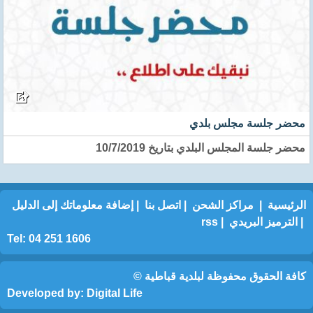
محضر جلسة مجلس بلدي
محضر جلسة المجلس البلدي بتاريخ 10/7/2019
الرئيسية
|
مراكز الشحن
|
اتصل بنا
|
إضافة معلوماتك إلى الدليل
|
الترميز البريدي
|
rss
Tel: 04 251 1606
كافة الحقوق محفوظة لبلدية قباطية ©
Developed by:
Digital Life