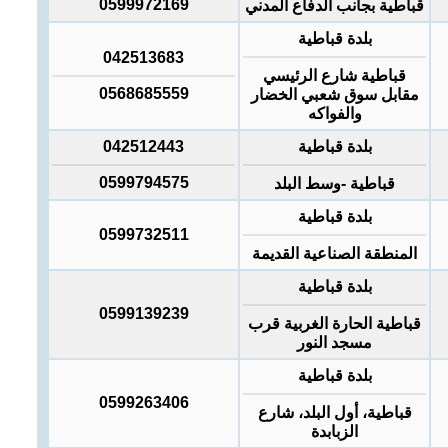
0599972169
قباطية بجانب الدفاع المدني
بلدة قباطية
042513683
قباطية شارع الرئيسي
0568685559
مقابل سوق شعبي الخضار
والفواكه
بلدة قباطية
042512443
0599794575
قباطية -وسط البلد
بلدة قباطية
0599732511
المنطقة الصناعية القديمة
بلدة قباطية
0599139239
قباطية الحارة الغربية قرب
مسجد النور
بلدة قباطية
0599263406
قباطية، أول البلد، شارع
الزبابدة