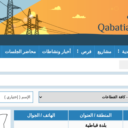
دية
مشاريع
فرص
أخبار ونشاطات
محاضر الجلسات
المنطقة / العنوان
الهاتف / الجوال
بلدة قباطية