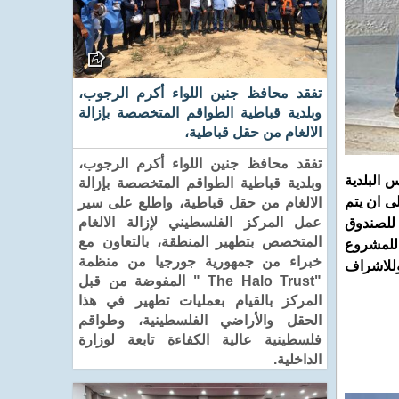
تفقد محافظ جنين اللواء أكرم الرجوب،
وبلدية قباطية الطواقم المتخصصة بإزالة
الالغام من حقل قباطية،
تفقد محافظ جنين اللواء أكرم الرجوب،
 البلدية
وبلدية قباطية الطواقم المتخصصة بإزالة
ى ان يتم
الالغام من حقل قباطية، واطلع على سير
عمل المركز الفلسطيني لإزالة الالغام
نان للصندوق
المتخصص بتطهير المنطقة، بالتعاون مع
واستكمال البلدية للمشروع
خبراء من جمهورية جورجيا من منظمة
ية وللاشراف
"The Halo Trust " المفوضة من قبل
المركز بالقيام بعمليات تطهير في هذا
الحقل والأراضي الفلسطينية، وطواقم
فلسطينية عالية الكفاءة تابعة لوزارة
الداخلية.