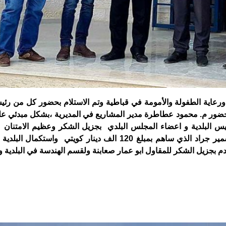
ورعاية الطفولة والأمومة في قباطية وتم الاستلام بحضور كل من رئيس
بحضور م. محمود عطاطرة مدير المشاريع في المديرية ،بشكل مبدئي عل
 بتاريخ ٢٥.١٢.٢٠١٧ ،كما يتقدم رئيس البلدية و اعضاء المجلس البلدي بجزيل الشكر وعظيم الامت
العربي للإنماء الاقتصادي والاجتماعي برئاسة الدكتور سمير جراد الذي ساهم بمبلغ 120 الف دينار كويتي 
مبلغ 324 الف دولار وكما نتقدم بجزيل الشكر للمقاول ابو عمار صعابنة ولقسم الهندسة في البلد